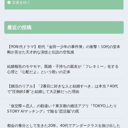
古道をゆく
最近の投稿
【90年代ドラマ】初代『金田一少年の事件簿』の衝撃！10代の堂本
剛が見せた天才的な演技と伝説の空気感
結婚報告のモヤモヤ。既婚・子持ちの親友が「フレネミー」化する
心理と『心配だよ』という呪いの正体
【婚活のリアル】「2番目に好きな人と結婚すべき」は本当？40代
で“圧倒的1番”と結婚して大正解だった理由
「仮交際＝恋人」の勘違い？東京都の婚活アプリ『TOKYOふたり
STORY AIマッチング』で陥る“恋活脳”の罠
都会の養分として生きた20年。40代でアンダークラスを抜け出した