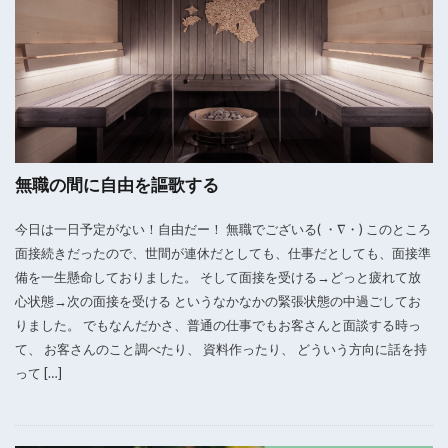
無職の間に自由を謳歌する
今日は一日予定がない！自由だー！ 無職でございる( ・∇・) このところ
面接続きだったので、世間が連休だとしても、仕事だとしても、面接準
備を一生懸命しておりました。 そして面接を受ける→どっと疲れて放
心状態→次の面接を受ける というなかなかの緊張状態の中過ごしてお
りました。 でもなんだかさ、普通の仕事でもお客さんと面談する時っ
て、 お客さんのこと調べたり、 資料作ったり、 どういう方向に話を持
って […]