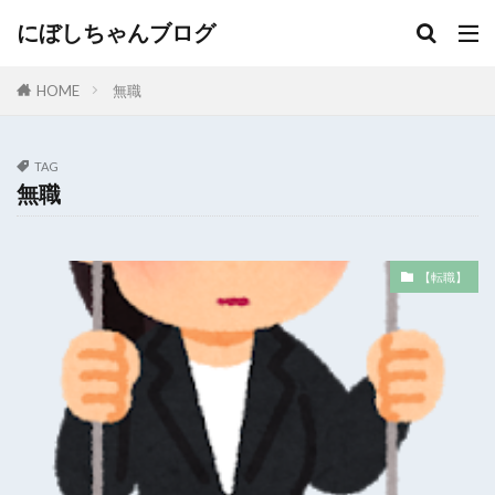
にぼしちゃんブログ
HOME
無職
TAG
無職
【転職】