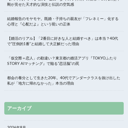
剛が見せた天才的な演技と伝説の空気感
結婚報告のモヤモヤ。既婚・子持ちの親友が「フレネミー」化する
心理と『心配だよ』という呪いの正体
【婚活のリアル】「2番目に好きな人と結婚すべき」は本当？40代
で“圧倒的1番”と結婚して大正解だった理由
「仮交際＝恋人」の勘違い？東京都の婚活アプリ『TOKYOふたり
STORY AIマッチング』で陥る“恋活脳”の罠
都会の養分として生きた20年。40代でアンダークラスを抜け出した
私が「地方に帰れなかった」本当の理由
アーカイブ
2026年8月