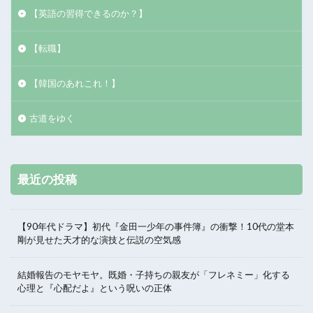
【英語の習得できるのか？】
【転職】
【韓国のあれこれ！】
古道をゆく
最近の投稿
【90年代ドラマ】初代『金田一少年の事件簿』の衝撃！10代の堂本
剛が見せた天才的な演技と伝説の空気感
結婚報告のモヤモヤ。既婚・子持ちの親友が「フレネミー」化する
心理と『心配だよ』という呪いの正体