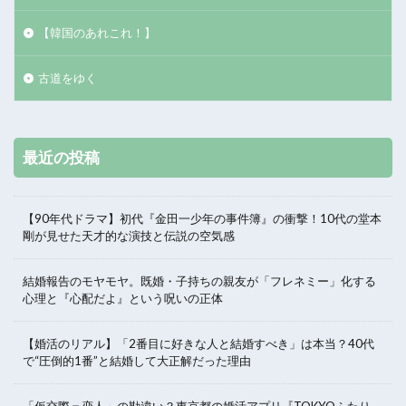
【韓国のあれこれ！】
古道をゆく
最近の投稿
【90年代ドラマ】初代『金田一少年の事件簿』の衝撃！10代の堂本
剛が見せた天才的な演技と伝説の空気感
結婚報告のモヤモヤ。既婚・子持ちの親友が「フレネミー」化する
心理と『心配だよ』という呪いの正体
【婚活のリアル】「2番目に好きな人と結婚すべき」は本当？40代
で“圧倒的1番”と結婚して大正解だった理由
「仮交際＝恋人」の勘違い？東京都の婚活アプリ『TOKYOふたり