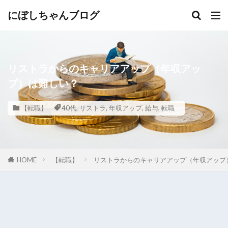
にぼしちゃんブログ
リストラからのキャリアアップ（年収アッ
プ）は難しい？
【転職】
40代
,
リストラ
,
年収アップ
,
給与
,
転職
HOME
【転職】
リストラからのキャリアアップ（年収アップ