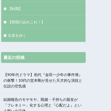
【転職】
【韓国のあれこれ！】
古道をゆく
最近の投稿
【90年代ドラマ】初代『金田一少年の事件簿』
の衝撃！10代の堂本剛が見せた天才的な演技と
伝説の空気感
結婚報告のモヤモヤ。既婚・子持ちの親友が
「フレネミー」化する心理と『心配だよ』とい
う呪いの正体