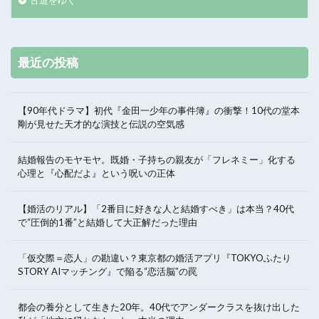
最近の投稿
【90年代ドラマ】初代『金田一少年の事件簿』の衝撃！10代の堂本
剛が見せた天才的な演技と伝説の空気感
結婚報告のモヤモヤ。既婚・子持ちの親友が「フレネミー」化する
心理と『心配だよ』という呪いの正体
【婚活のリアル】「2番目に好きな人と結婚すべき」は本当？40代
で“圧倒的1番”と結婚して大正解だった理由
「仮交際＝恋人」の勘違い？東京都の婚活アプリ『TOKYOふたり
STORY AIマッチング』で陥る“恋活脳”の罠
都会の養分として生きた20年。40代でアンダークラスを抜け出した