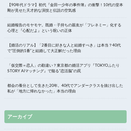
【90年代ドラマ】初代『金田一少年の事件簿』の衝撃！10代の堂本
剛が見せた天才的な演技と伝説の空気感
結婚報告のモヤモヤ。既婚・子持ちの親友が「フレネミー」化する
心理と『心配だよ』という呪いの正体
【婚活のリアル】「2番目に好きな人と結婚すべき」は本当？40代
で“圧倒的1番”と結婚して大正解だった理由
「仮交際＝恋人」の勘違い？東京都の婚活アプリ『TOKYOふたり
STORY AIマッチング』で陥る“恋活脳”の罠
都会の養分として生きた20年。40代でアンダークラスを抜け出した
私が「地方に帰れなかった」本当の理由
アーカイブ