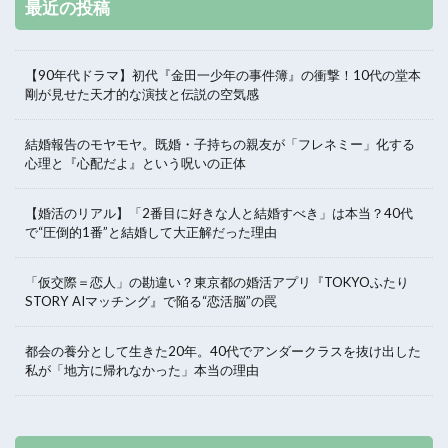
最近の投稿
【90年代ドラマ】初代『金田一少年の事件簿』の衝撃！10代の堂本
剛が見せた天才的な演技と伝説の空気感
結婚報告のモヤモヤ。既婚・子持ちの親友が「フレネミー」化する
心理と『心配だよ』という呪いの正体
【婚活のリアル】「2番目に好きな人と結婚すべき」は本当？40代
で“圧倒的1番”と結婚して大正解だった理由
「仮交際＝恋人」の勘違い？東京都の婚活アプリ『TOKYOふたり
STORY AIマッチング』で陥る“恋活脳”の罠
都会の養分として生きた20年。40代でアンダークラスを抜け出した
私が「地方に帰れなかった」本当の理由