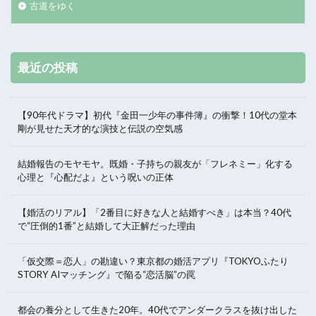
古道をゆく
最近の投稿
【90年代ドラマ】初代『金田一少年の事件簿』の衝撃！10代の堂本
剛が見せた天才的な演技と伝説の空気感
結婚報告のモヤモヤ。既婚・子持ちの親友が「フレネミー」化する
心理と『心配だよ』という呪いの正体
【婚活のリアル】「2番目に好きな人と結婚すべき」は本当？40代
で“圧倒的1番”と結婚して大正解だった理由
「仮交際＝恋人」の勘違い？東京都の婚活アプリ『TOKYOふたり
STORY AIマッチング』で陥る“恋活脳”の罠
都会の養分として生きた20年。40代でアンダークラスを抜け出した