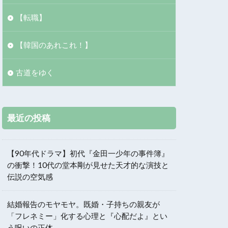
【転職】
【韓国のあれこれ！】
古道をゆく
最近の投稿
【90年代ドラマ】初代『金田一少年の事件簿』
の衝撃！10代の堂本剛が見せた天才的な演技と
伝説の空気感
結婚報告のモヤモヤ。既婚・子持ちの親友が
「フレネミー」化する心理と『心配だよ』とい
う呪いの正体