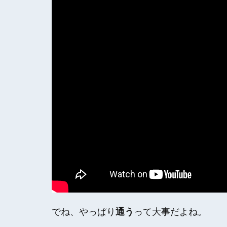
でね、やっぱり
通う
って大事だよね。