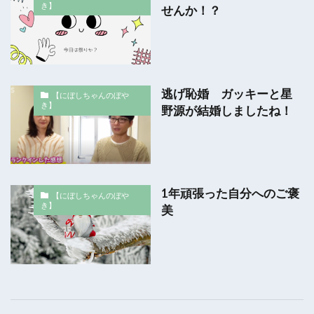
き】
せんか！？
逃げ恥婚 ガッキーと星
【にぼしちゃんのぼや
き】
野源が結婚しましたね！
1年頑張った自分へのご褒
【にぼしちゃんのぼや
き】
美