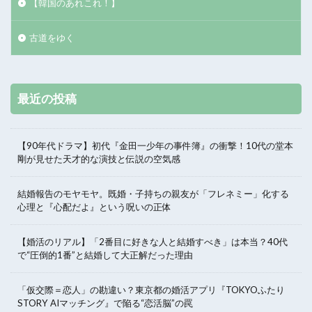
【韓国のあれこれ！】
古道をゆく
最近の投稿
【90年代ドラマ】初代『金田一少年の事件簿』の衝撃！10代の堂本
剛が見せた天才的な演技と伝説の空気感
結婚報告のモヤモヤ。既婚・子持ちの親友が「フレネミー」化する
心理と『心配だよ』という呪いの正体
【婚活のリアル】「2番目に好きな人と結婚すべき」は本当？40代
で“圧倒的1番”と結婚して大正解だった理由
「仮交際＝恋人」の勘違い？東京都の婚活アプリ『TOKYOふたり
STORY AIマッチング』で陥る“恋活脳”の罠