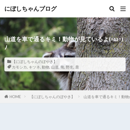
にぼしちゃんブログ
山道を車で通るキミ！動物が見ているよ(･ω･)
ﾉ
【にぼしちゃんのぼやき】
カモシカ
,
キツネ
,
動物
,
山道
,
熊
,
野生
,
鹿
HOME
【にぼしちゃんのぼやき】
山道を車で通るキミ！動物が見