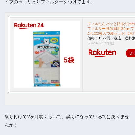
イプのホコリとりフィルターをつけてます。
フィルたん パッと貼るだけ
フィルター 換気扇用 30cm
5410(5枚入*5袋セット)【
価格：1877円（税込、送料別
(2023/2/19時点)
楽
取り付けて2ヶ月弱くらいで、黒くになっているではありませ
んか！