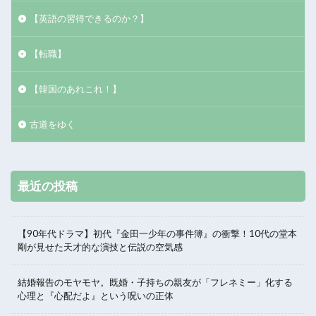
【英語の習得できるのか？】
【転職】
【韓国のあれこれ！】
古道をゆく
最近の投稿
【90年代ドラマ】初代『金田一少年の事件簿』の衝撃！10代の堂本
剛が見せた天才的な演技と伝説の空気感
結婚報告のモヤモヤ。既婚・子持ちの親友が「フレネミー」化する
心理と『心配だよ』という呪いの正体