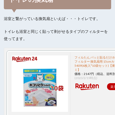
浴室と繋がっている換気扇といえば・・・トイレです。
トイレも浴室と同じく貼って剥がせるタイプのフィルターを
使ってます。
フィルたん パッと貼るだけ
フィルター 換気扇用 15cm
5409(6枚入*10袋セット)【
ミ】
価格：2147円（税込、送料別
(2023/2/19時点)
楽