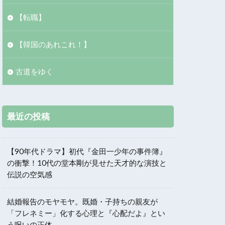
【転職】
【韓国のあれこれ！】
古道をゆく
最近の投稿
【90年代ドラマ】初代『金田一少年の事件簿』
の衝撃！10代の堂本剛が見せた天才的な演技と
伝説の空気感
結婚報告のモヤモヤ。既婚・子持ちの親友が
「フレネミー」化する心理と『心配だよ』とい
う呪いの正体