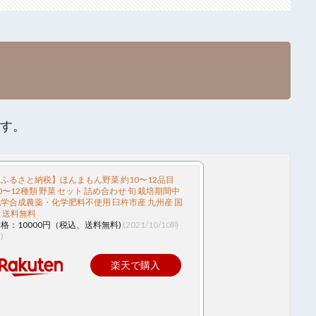
ます。
ふるさと納税】ほんまもん野菜 約10〜12品目
0〜12種類 野菜 セット 詰め合わせ 旬 栽培期間中
学合成農薬・化学肥料不使用 臼杵市産 九州産 国
 送料無料
格：10000円（税込、送料無料)
(2021/10/10時
)
楽天で購入