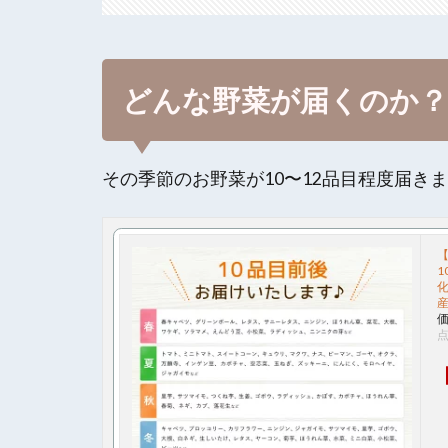
どんな野菜が届くのか？
その季節のお野菜が10〜12品目程度届き
【
1
化
産
価
点