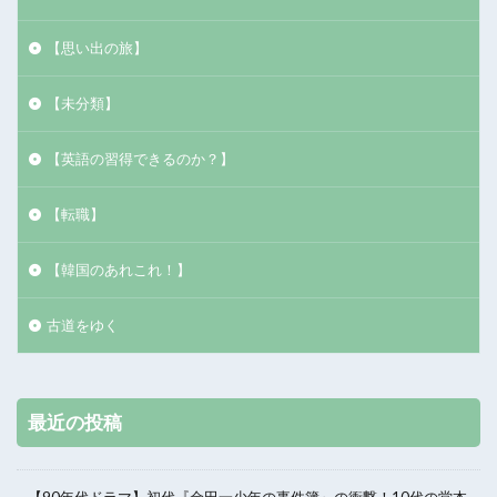
【思い出の旅】
【未分類】
【英語の習得できるのか？】
【転職】
【韓国のあれこれ！】
古道をゆく
最近の投稿
【90年代ドラマ】初代『金田一少年の事件簿』の衝撃！10代の堂本