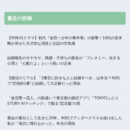
最近の投稿
【90年代ドラマ】初代『金田一少年の事件簿』の衝撃！10代の堂本
剛が見せた天才的な演技と伝説の空気感
結婚報告のモヤモヤ。既婚・子持ちの親友が「フレネミー」化する
心理と『心配だよ』という呪いの正体
【婚活のリアル】「2番目に好きな人と結婚すべき」は本当？40代
で“圧倒的1番”と結婚して大正解だった理由
「仮交際＝恋人」の勘違い？東京都の婚活アプリ『TOKYOふたり
STORY AIマッチング』で陥る“恋活脳”の罠
都会の養分として生きた20年。40代でアンダークラスを抜け出した
私が「地方に帰れなかった」本当の理由