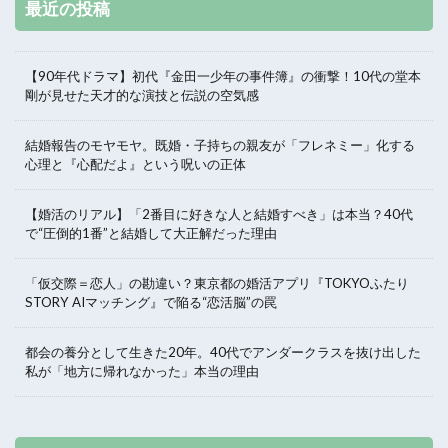
最近の投稿
【90年代ドラマ】初代『金田一少年の事件簿』の衝撃！10代の堂本
剛が見せた天才的な演技と伝説の空気感
結婚報告のモヤモヤ。既婚・子持ちの親友が「フレネミー」化する
心理と『心配だよ』という呪いの正体
【婚活のリアル】「2番目に好きな人と結婚すべき」は本当？40代
で“圧倒的1番”と結婚して大正解だった理由
「仮交際＝恋人」の勘違い？東京都の婚活アプリ『TOKYOふたり
STORY AIマッチング』で陥る“恋活脳”の罠
都会の養分として生きた20年。40代でアンダークラスを抜け出した
私が「地方に帰れなかった」本当の理由