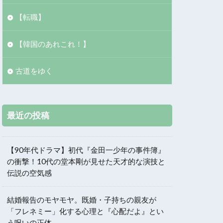
【転職】
【韓国のあれこれ！】
古道をゆく
最近の投稿
【90年代ドラマ】初代『金田一少年の事件簿』
の衝撃！10代の堂本剛が見せた天才的な演技と
伝説の空気感
結婚報告のモヤモヤ。既婚・子持ちの親友が
「フレネミー」化する心理と『心配だよ』とい
う呪いの正体