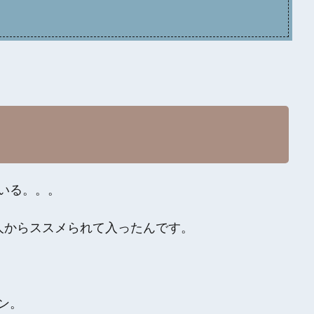
いる。。。
人からススメられて入ったんです。
ン。