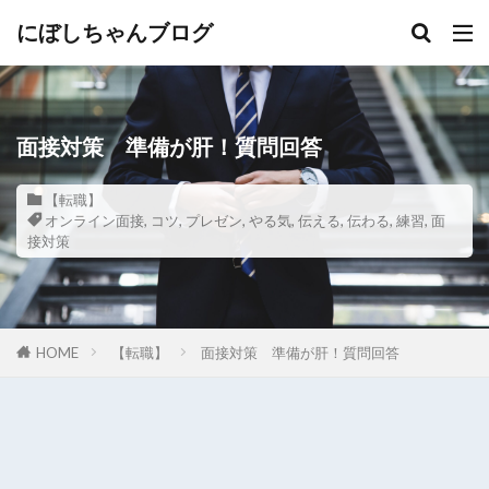
にぼしちゃんブログ
面接対策 準備が肝！質問回答
【転職】
オンライン面接
,
コツ
,
プレゼン
,
やる気
,
伝える
,
伝わる
,
練習
,
面
接対策
HOME
【転職】
面接対策 準備が肝！質問回答