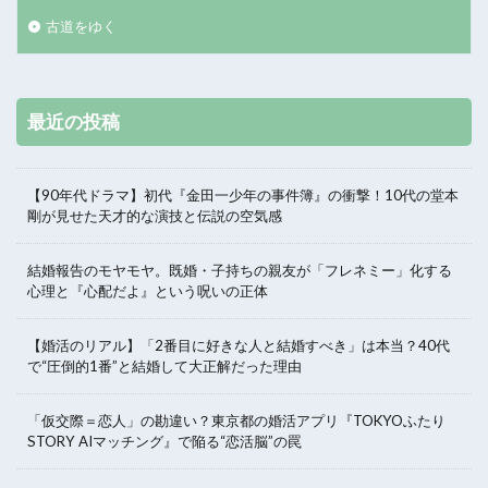
古道をゆく
最近の投稿
【90年代ドラマ】初代『金田一少年の事件簿』の衝撃！10代の堂本
剛が見せた天才的な演技と伝説の空気感
結婚報告のモヤモヤ。既婚・子持ちの親友が「フレネミー」化する
心理と『心配だよ』という呪いの正体
【婚活のリアル】「2番目に好きな人と結婚すべき」は本当？40代
で“圧倒的1番”と結婚して大正解だった理由
「仮交際＝恋人」の勘違い？東京都の婚活アプリ『TOKYOふたり
STORY AIマッチング』で陥る“恋活脳”の罠