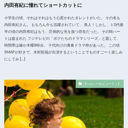
内田有紀に憧れてショートカットに
小学生の頃、それはそれはもう心惹かれたタレントがいた。 その名も
内田有紀さん。 もちろん今も活躍されていて、 美人！しかし、１0代後
半の頃の内田有紀はもう、圧倒的な光を放つ存在だった。 その時ハー
トは盗まれた フジテレビの「ボクたちのドラマシリーズ」と題して、
時間帯は確か木曜8時台。 十代向けの青春ドラマ枠があった。 この頃
SMAPが好きで、木村拓哉が出演するということでものすごーく楽しみ
にしてみ […]
【ヘルシー＆ビューティ】