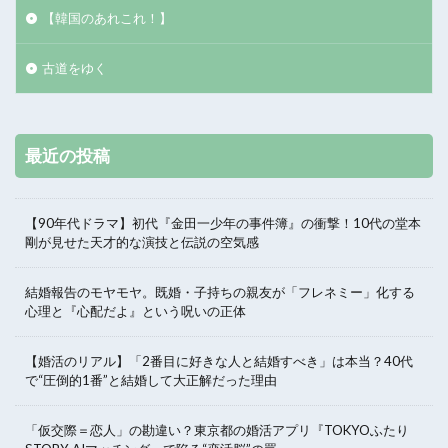
【韓国のあれこれ！】
古道をゆく
最近の投稿
【90年代ドラマ】初代『金田一少年の事件簿』の衝撃！10代の堂本
剛が見せた天才的な演技と伝説の空気感
結婚報告のモヤモヤ。既婚・子持ちの親友が「フレネミー」化する
心理と『心配だよ』という呪いの正体
【婚活のリアル】「2番目に好きな人と結婚すべき」は本当？40代
で“圧倒的1番”と結婚して大正解だった理由
「仮交際＝恋人」の勘違い？東京都の婚活アプリ『TOKYOふたり