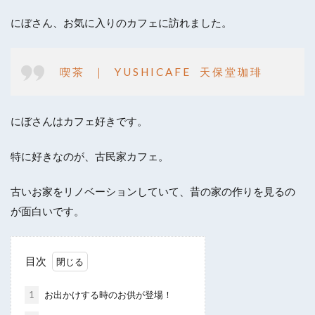
にぼさん、お気に入りのカフェに訪れました。
喫 茶 ｜ Y U S H I C A F E 天 保 堂 珈 琲
にぼさんはカフェ好きです。
特に好きなのが、古民家カフェ。
古いお家をリノベーションしていて、昔の家の作りを見るの
が面白いです。
目次
1
お出かけする時のお供が登場！