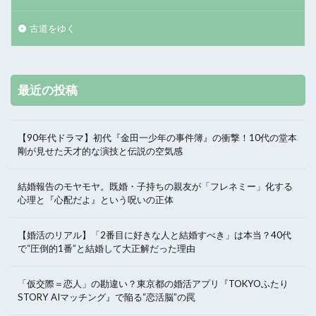
古道をゆく
最近の投稿
【90年代ドラマ】初代『金田一少年の事件簿』の衝撃！10代の堂本
剛が見せた天才的な演技と伝説の空気感
結婚報告のモヤモヤ。既婚・子持ちの親友が「フレネミー」化する
心理と『心配だよ』という呪いの正体
【婚活のリアル】「2番目に好きな人と結婚すべき」は本当？40代
で“圧倒的1番”と結婚して大正解だった理由
「仮交際＝恋人」の勘違い？東京都の婚活アプリ『TOKYOふたり
STORY AIマッチング』で陥る“恋活脳”の罠