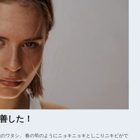
善した！
歳のワタシ。 春の筍のようにニョキニョキとしこりニキビがで